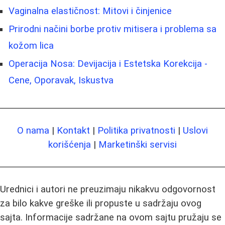
Vaginalna elastičnost: Mitovi i činjenice
Prirodni načini borbe protiv mitisera i problema sa
kožom lica
Operacija Nosa: Devijacija i Estetska Korekcija -
Cene, Oporavak, Iskustva
O nama
|
Kontakt
|
Politika privatnosti
|
Uslovi
korišćenja
|
Marketinški servisi
Urednici i autori ne preuzimaju nikakvu odgovornost
za bilo kakve greške ili propuste u sadržaju ovog
sajta. Informacije sadržane na ovom sajtu pružaju se