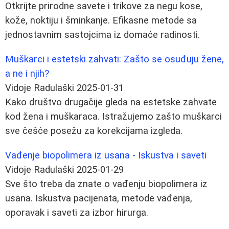
Otkrijte prirodne savete i trikove za negu kose,
kože, noktiju i šminkanje. Efikasne metode sa
jednostavnim sastojcima iz domaće radinosti.
Muškarci i estetski zahvati: Zašto se osuđuju žene,
a ne i njih?
Vidoje Radulaški
2025-01-31
Kako društvo drugačije gleda na estetske zahvate
kod žena i muškaraca. Istražujemo zašto muškarci
sve češće posežu za korekcijama izgleda.
Vađenje biopolimera iz usana - Iskustva i saveti
Vidoje Radulaški
2025-01-29
Sve što treba da znate o vađenju biopolimera iz
usana. Iskustva pacijenata, metode vađenja,
oporavak i saveti za izbor hirurga.