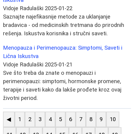
Vidoje Radulaški
2025-01-22
Saznajte najefikasnije metode za uklanjanje
bradavica - od medicinskih tretmana do prirodnih
rešenja. Iskustva korisnika i stručni saveti.
Menopauza i Perimenopauza: Simptomi, Saveti i
Lična Iskustva
Vidoje Radulaški
2025-01-21
Sve što treba da znate o menopauzi i
perimenopauzi: simptomi, hormonske promene,
terapije i saveti kako da lakše prođete kroz ovaj
životni period.
◀
1
2
3
4
5
6
7
8
9
10