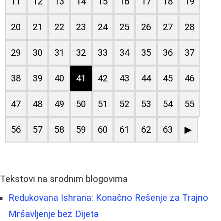
11
12
13
14
15
16
17
18
19
20
21
22
23
24
25
26
27
28
29
30
31
32
33
34
35
36
37
38
39
40
41
42
43
44
45
46
47
48
49
50
51
52
53
54
55
56
57
58
59
60
61
62
63
▶
Tekstovi na srodnim blogovima
Redukovana Ishrana: Konačno Rešenje za Trajno
Mršavljenje bez Dijeta