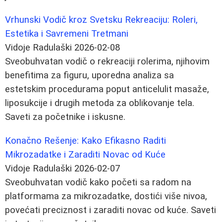
Vrhunski Vodič kroz Svetsku Rekreaciju: Roleri,
Estetika i Savremeni Tretmani
Vidoje Radulaški
2026-02-08
Sveobuhvatan vodič o rekreaciji rolerima, njihovim
benefitima za figuru, uporedna analiza sa
estetskim procedurama poput anticelulit masaže,
liposukcije i drugih metoda za oblikovanje tela.
Saveti za početnike i iskusne.
Konačno Rešenje: Kako Efikasno Raditi
Mikrozadatke i Zaraditi Novac od Kuće
Vidoje Radulaški
2026-02-07
Sveobuhvatan vodič kako početi sa radom na
platformama za mikrozadatke, dostići više nivoa,
povećati preciznost i zaraditi novac od kuće. Saveti