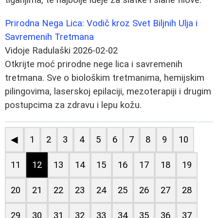
Prirodna Nega Lica: Vodič kroz Svet Biljnih Ulja i
Savremenih Tretmana
Vidoje Radulaški
2026-02-02
Otkrijte moć prirodne nege lica i savremenih
tretmana. Sve o biološkim tretmanima, hemijskim
pilingovima, laserskoj epilaciji, mezoterapiji i drugim
postupcima za zdravu i lepu kožu.
◀
1
2
3
4
5
6
7
8
9
10
11
12
13
14
15
16
17
18
19
20
21
22
23
24
25
26
27
28
29
30
31
32
33
34
35
36
37