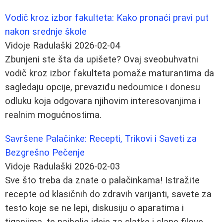
Vodič kroz izbor fakulteta: Kako pronaći pravi put
nakon srednje škole
Vidoje Radulaški
2026-02-04
Zbunjeni ste šta da upišete? Ovaj sveobuhvatni
vodič kroz izbor fakulteta pomaže maturantima da
sagledaju opcije, prevaziđu nedoumice i donesu
odluku koja odgovara njihovim interesovanjima i
realnim mogućnostima.
Savršene Palačinke: Recepti, Trikovi i Saveti za
Bezgrešno Pečenje
Vidoje Radulaški
2026-02-03
Sve što treba da znate o palačinkama! Istražite
recepte od klasičnih do zdravih varijanti, savete za
testo koje se ne lepi, diskusiju o aparatima i
tiganjima, te najbolje ideje za slatke i slane filove.