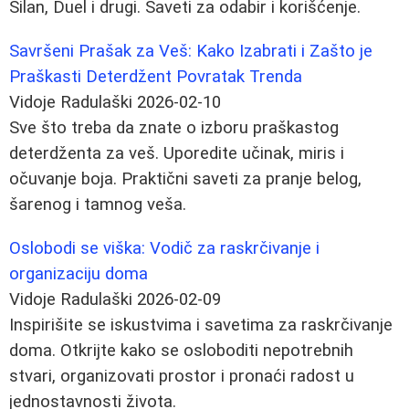
Silan, Duel i drugi. Saveti za odabir i korišćenje.
Savršeni Prašak za Veš: Kako Izabrati i Zašto je
Praškasti Deterdžent Povratak Trenda
Vidoje Radulaški
2026-02-10
Sve što treba da znate o izboru praškastog
deterdženta za veš. Uporedite učinak, miris i
očuvanje boja. Praktični saveti za pranje belog,
šarenog i tamnog veša.
Oslobodi se viška: Vodič za raskrčivanje i
organizaciju doma
Vidoje Radulaški
2026-02-09
Inspirišite se iskustvima i savetima za raskrčivanje
doma. Otkrijte kako se osloboditi nepotrebnih
stvari, organizovati prostor i pronaći radost u
jednostavnosti života.