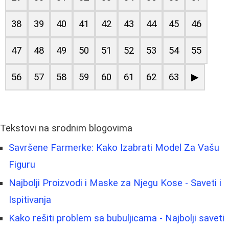
38
39
40
41
42
43
44
45
46
47
48
49
50
51
52
53
54
55
56
57
58
59
60
61
62
63
▶
Tekstovi na srodnim blogovima
Savršene Farmerke: Kako Izabrati Model Za Vašu
Figuru
Najbolji Proizvodi i Maskе za Njegu Kose - Saveti i
Ispitivanja
Kako rešiti problem sa bubuljicama - Najbolji saveti