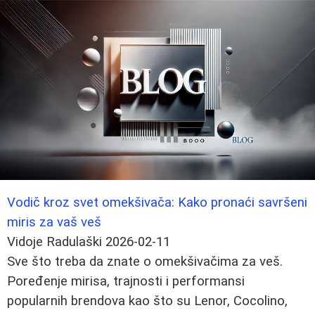
Vodič kroz svet omekšivača: Kako pronaći savršeni
miris za vaš veš
Vidoje Radulaški
2026-02-11
Sve što treba da znate o omekšivačima za veš.
Poređenje mirisa, trajnosti i performansi
popularnih brendova kao što su Lenor, Cocolino,