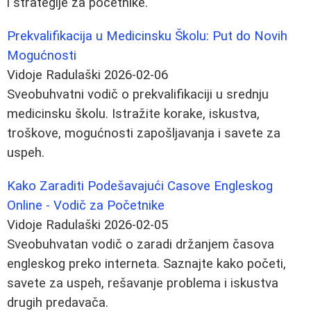
i strategije za početnike.
Prekvalifikacija u Medicinsku Školu: Put do Novih
Mogućnosti
Vidoje Radulaški
2026-02-06
Sveobuhvatni vodič o prekvalifikaciji u srednju
medicinsku školu. Istražite korake, iskustva,
troškove, mogućnosti zapošljavanja i savete za
uspeh.
Kako Zaraditi Podešavajući Casove Engleskog
Online - Vodič za Početnike
Vidoje Radulaški
2026-02-05
Sveobuhvatan vodič o zaradi držanjem časova
engleskog preko interneta. Saznajte kako početi,
savete za uspeh, rešavanje problema i iskustva
drugih predavača.