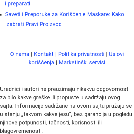
i preparati
Saveti i Preporuke za Korišćenje Maskare: Kako
Izabrati Pravi Proizvod
O nama
|
Kontakt
|
Politika privatnosti
|
Uslovi
korišćenja
|
Marketinški servisi
Urednici i autori ne preuzimaju nikakvu odgovornost
za bilo kakve greške ili propuste u sadržaju ovog
sajta. Informacije sadržane na ovom sajtu pružaju se
u stanju „takvom kakve jesu“, bez garancija u pogledu
njihove potpunosti, tačnosti, korisnosti ili
blagovremenosti.