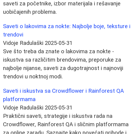
saveti za početnike, izbor materijala i rešavanje
uobičajenih problema.
Saveti o lakovima za nokte: Najbolje boje, teksture i
trendovi
Vidoje Radulaški
2025-05-31
Sve što treba da znate o lakovima za nokte -
iskustva sa različitim brendovima, preporuke za
najbolje nijanse, saveti za dugotrajnost i najnoviji
trendovi u noktnoj modi.
Saveti i iskustva sa Crowdflower i Rainforest QA
platformama
Vidoje Radulaški
2025-05-31
Praktični saveti, strategije i iskustva rada na
Crowdflower, Rainforest QA i sličnim platformama
za online zaradu. Saznajte kako povećati prihode i