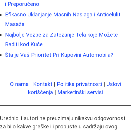
i Preporučeno
Efikasno Uklanjanje Masnih Naslaga i Anticelulit
Masaža
Najbolje Vezbe za Zatezanje Tela koje Možete
Raditi kod Kuće
Šta je Vaš Prioritet Pri Kupovini Automobila?
O nama
|
Kontakt
|
Politika privatnosti
|
Uslovi
korišćenja
|
Marketinški servisi
Urednici i autori ne preuzimaju nikakvu odgovornost
za bilo kakve greške ili propuste u sadržaju ovog