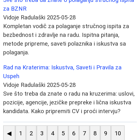
za BZNR
Vidoje Radulaški
2025-05-28
Kompletan vodič za polaganje stručnog ispita za
bezbednost i zdravlje na radu. Ispitna pitanja,
metode pripreme, saveti polaznika i iskustva sa
polaganja.
Rad na Kraterima: Iskustva, Saveti i Pravila za
Uspeh
Vidoje Radulaški
2025-05-28
Sve što treba da znate o radu na kruzerima: uslovi,
pozicije, agencije, jezičke prepreke i lična iskustva
kandidata. Kako pripremiti CV i proći intervju?
◀
1
2
3
4
5
6
7
8
9
10