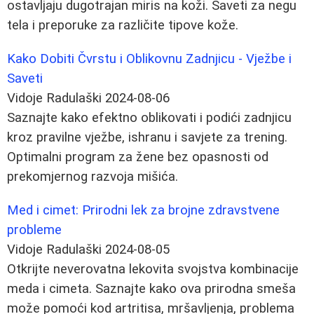
ostavljaju dugotrajan miris na koži. Saveti za negu
tela i preporuke za različite tipove kože.
Kako Dobiti Čvrstu i Oblikovnu Zadnjicu - Vježbe i
Saveti
Vidoje Radulaški
2024-08-06
Saznajte kako efektno oblikovati i podići zadnjicu
kroz pravilne vježbe, ishranu i savjete za trening.
Optimalni program za žene bez opasnosti od
prekomjernog razvoja mišića.
Med i cimet: Prirodni lek za brojne zdravstvene
probleme
Vidoje Radulaški
2024-08-05
Otkrijte neverovatna lekovita svojstva kombinacije
meda i cimeta. Saznajte kako ova prirodna smeša
može pomoći kod artritisa, mršavljenja, problema