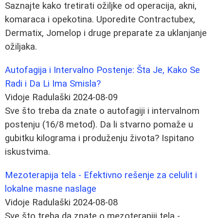
Saznajte kako tretirati ožiljke od operacija, akni,
komaraca i opekotina. Uporedite Contractubex,
Dermatix, Jomelop i druge preparate za uklanjanje
ožiljaka.
Autofagija i Intervalno Postenje: Šta Je, Kako Se
Radi i Da Li Ima Smisla?
Vidoje Radulaški
2024-08-09
Sve što treba da znate o autofagiji i intervalnom
postenju (16/8 metod). Da li stvarno pomaže u
gubitku kilograma i produženju života? Ispitano
iskustvima.
Mezoterapija tela - Efektivno rešenje za celulit i
lokalne masne naslage
Vidoje Radulaški
2024-08-08
Sve što treba da znate o mezoterapiji tela -