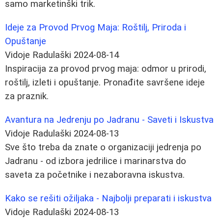
samo marketinški trik.
Ideje za Provod Prvog Maja: Roštilj, Priroda i
Opuštanje
Vidoje Radulaški
2024-08-14
Inspiracija za provod prvog maja: odmor u prirodi,
roštilj, izleti i opuštanje. Pronađite savršene ideje
za praznik.
Avantura na Jedrenju po Jadranu - Saveti i Iskustva
Vidoje Radulaški
2024-08-13
Sve što treba da znate o organizaciji jedrenja po
Jadranu - od izbora jedrilice i marinarstva do
saveta za početnike i nezaboravna iskustva.
Kako se rešiti ožiljaka - Najbolji preparati i iskustva
Vidoje Radulaški
2024-08-13