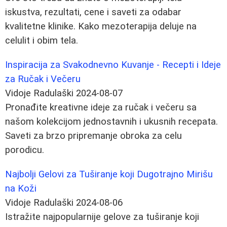
iskustva, rezultati, cene i saveti za odabar
kvalitetne klinike. Kako mezoterapija deluje na
celulit i obim tela.
Inspiracija za Svakodnevno Kuvanje - Recepti i Ideje
za Ručak i Večeru
Vidoje Radulaški
2024-08-07
Pronađite kreativne ideje za ručak i večeru sa
našom kolekcijom jednostavnih i ukusnih recepata.
Saveti za brzo pripremanje obroka za celu
porodicu.
Najbolji Gelovi za Tuširanje koji Dugotrajno Mirišu
na Koži
Vidoje Radulaški
2024-08-06
Istražite najpopularnije gelove za tuširanje koji